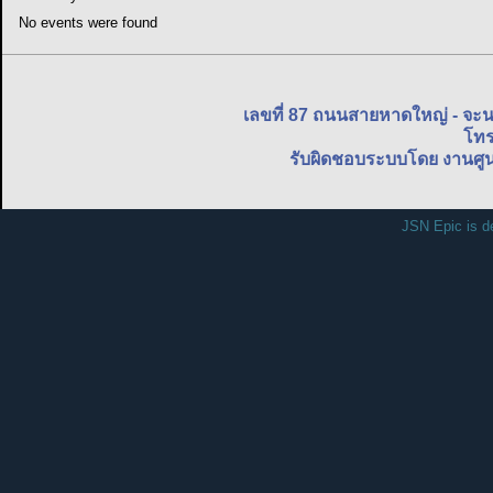
No events were found
เลขที่ 87 ถนนสายหาดใหญ่ - จะ
โทร
รับผิดชอบระบบโดย งานศูน
JSN Epic is d