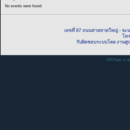
No events were found
เลขที่ 87 ถนนสายหาดใหญ่ - จะ
โทร
รับผิดชอบระบบโดย งานศูน
JSN Epic is d