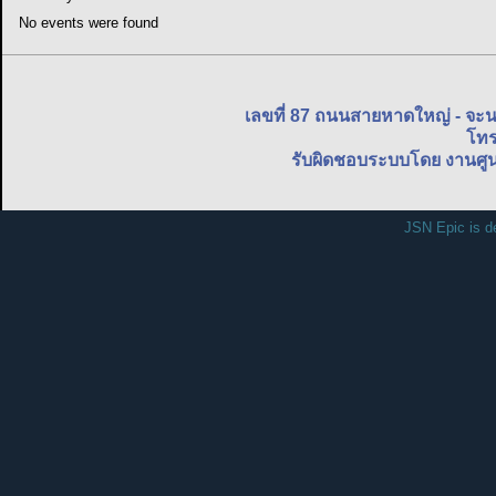
No events were found
เลขที่ 87 ถนนสายหาดใหญ่ - จะ
โทร
รับผิดชอบระบบโดย งานศูน
JSN Epic is d