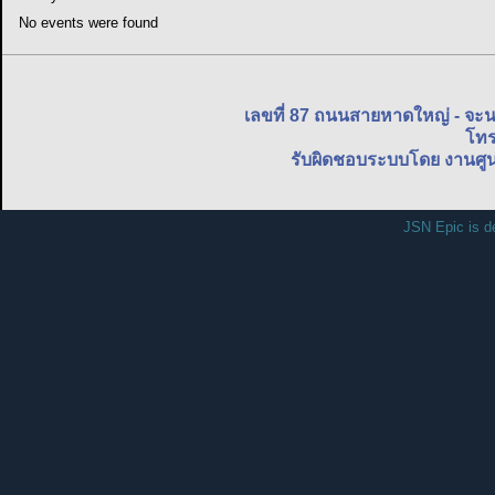
No events were found
เลขที่ 87 ถนนสายหาดใหญ่ - จะ
โทร
รับผิดชอบระบบโดย งานศูน
JSN Epic is d