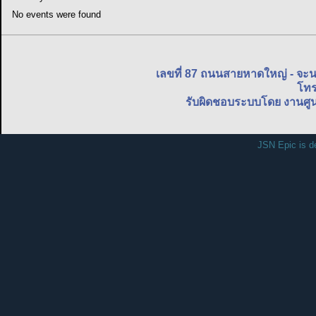
No events were found
เลขที่ 87 ถนนสายหาดใหญ่ - จะ
โทร
รับผิดชอบระบบโดย งานศูน
JSN Epic is d