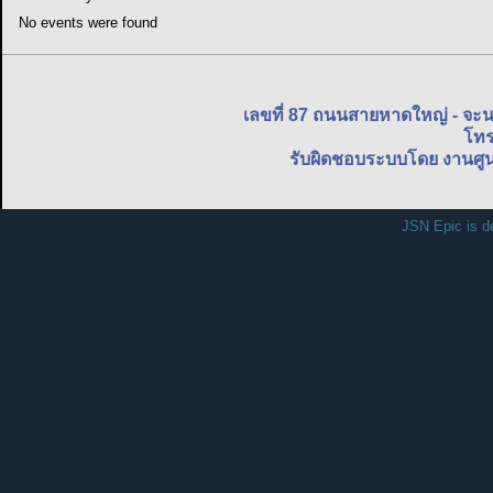
No events were found
เลขที่ 87 ถนนสายหาดใหญ่ - จะ
โทร
รับผิดชอบระบบโดย งานศูน
JSN Epic is d