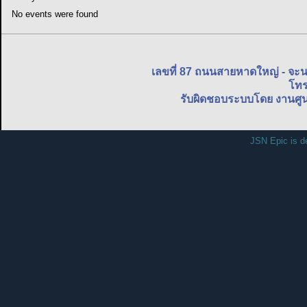
No events were found
เลขที่ 87 ถนนสายหาดใหญ่ - จะ
โทร
รับผิดชอบระบบโดย งานศูน
JSN Epic is d