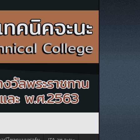
าวน์โหลดแบบฟอร์ม
ITA-วท.จะนะ