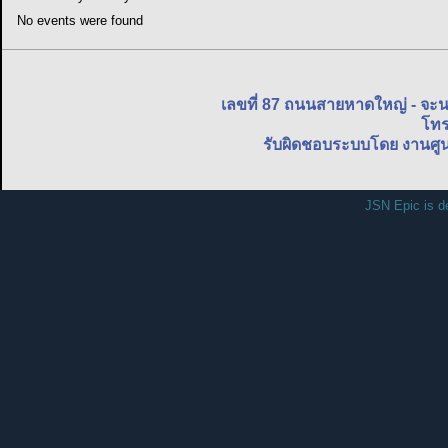
No events were found
เลขที่ 87 ถนนสายหาดใหญ่ - จะ
โทร
รับผิดชอบระบบโดย งานศูน
JSN Epic is d