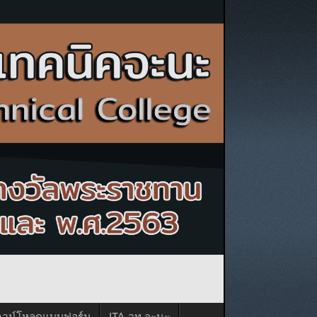
าวน์โหลดแบบฟอร์ม
ITA-วท.จะนะ