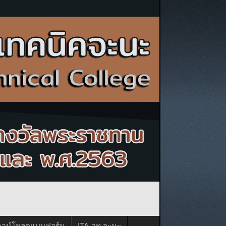
าวน์โหลดแบบฟอร์ม
ITA-วท.จะนะ