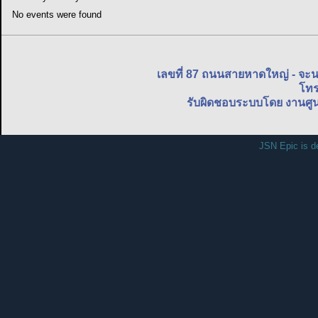
No events were found
เลขที่ 87 ถนนสายหาดใหญ่ - จะ
โทร
รับผิดชอบระบบโดย งานศูน
JSN Epic is d