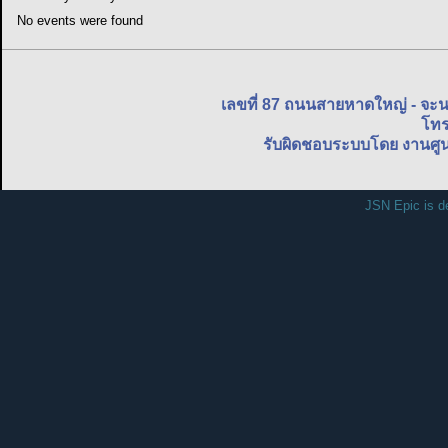
No events were found
เลขที่ 87 ถนนสายหาดใหญ่ - จะ
โทร
รับผิดชอบระบบโดย งานศูน
JSN Epic is d