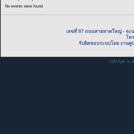
No events were found
เลขที่ 87 ถนนสายหาดใหญ่ - จะ
โทร
รับผิดชอบระบบโดย งานศูน
JSN Epic is d