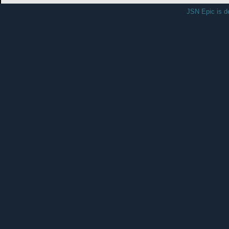
JSN Epic is d