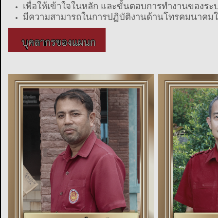
เพื่อให้เข้าใจในหลัก และขั้นตอบการทำงานของร
มีความสามารถในการปฏิบัติงานด้านโทรคมนาคมในส