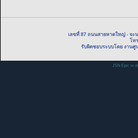
เลขที่ 87 ถนนสายหาดใหญ่ - จะ
โทร
รับผิดชอบระบบโดย งานศูน
JSN Epic is d