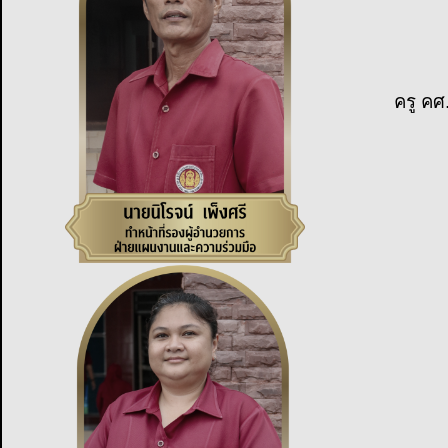
ครู คศ