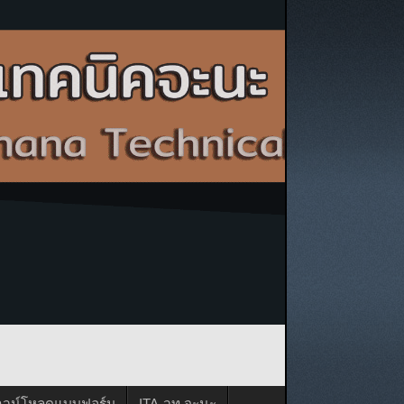
าวน์โหลดแบบฟอร์ม
ITA-วท.จะนะ