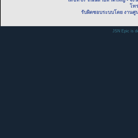
โทร
รับผิดชอบระบบโดย งานศูน
JSN Epic is d