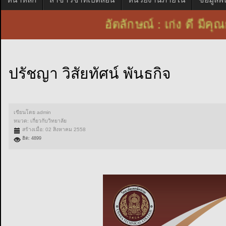
อัตลักษณ์ : เก่ง ดี ม
ปรัชญา วิสัยทัศน์ พันธกิจ
เขียนโดย
admin
หมวด:
เกี่ยวกับวิทยาลัย
สร้างเมื่อ: 02 สิงหาคม 2558
ฮิต: 4899