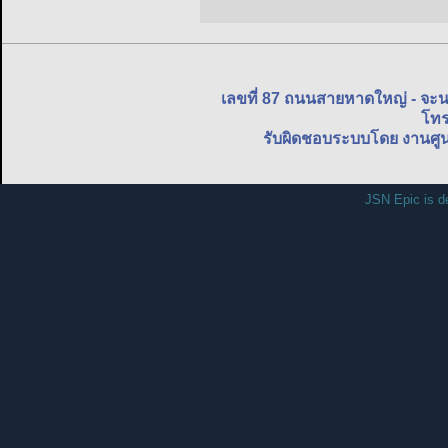
เลขที่ 87 ถนนสายหาดใหญ่ - จะ
โทร
รับผิดชอบระบบโดย งานศูน
JSN Epic is d