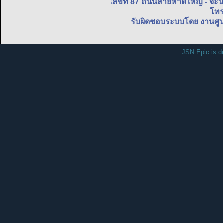
เลขที่ 87 ถนนสายหาดใหญ่ - จะ
โทร
รับผิดชอบระบบโดย งานศูน
JSN Epic is d