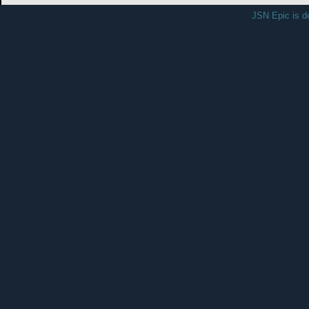
เลขที่ 87 ถนนสายหาดใหญ่ - จะ
โทร
รับผิดชอบระบบโดย งานศูน
JSN Epic is d