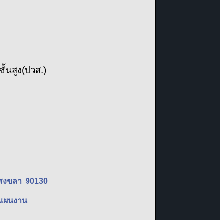
้นสูง(ปวส.)
ัดสงขลา 90130
ละแผนงาน