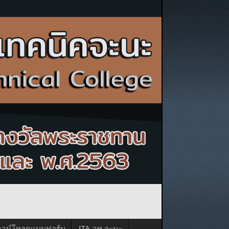
าวน์โหลดแบบฟอร์ม
ITA-วท.จะนะ