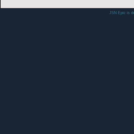
เลขที่ 87 ถนนสายหาดใหญ่ - จะ
โทร
รับผิดชอบระบบโดย งานศูน
JSN Epic is d