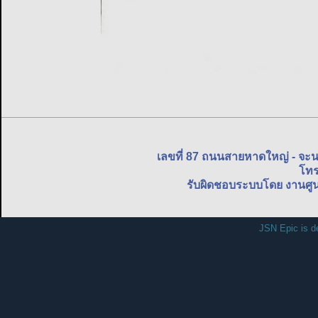
เลขที่ 87 ถนนสายหาดใหญ่ - จะ
โทร
รับผิดชอบระบบโดย งานศูน
JSN Epic is d