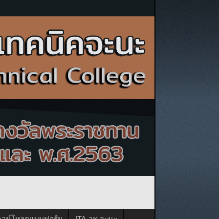
าวน์โหลดแบบฟอร์ม
ITA-วท.จะนะ