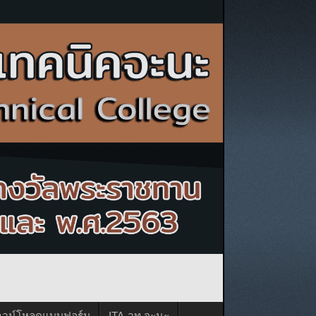
าวน์โหลดแบบฟอร์ม
ITA-วท.จะนะ