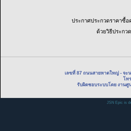
ประกาศประกวดราคาซื้อคร
ด้วยวิธีประกวดร
เลขที่ 87 ถนนสายหาดใหญ่ - จะ
โทร
รับผิดชอบระบบโดย งานศูน
JSN Epic is d