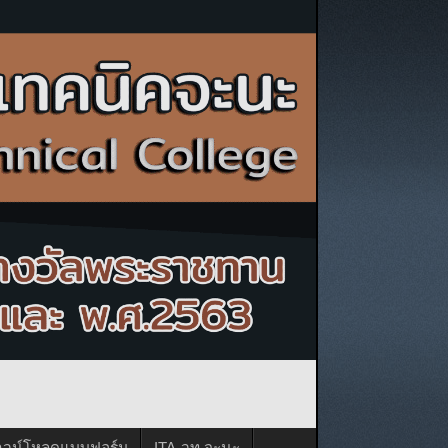
าวน์โหลดแบบฟอร์ม
ITA-วท.จะนะ