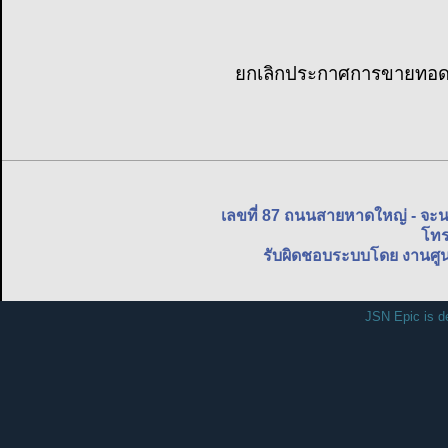
ยกเลิกประกาศการขายทอดตล
เลขที่ 87 ถนนสายหาดใหญ่ - จะ
โทร
รับผิดชอบระบบโดย งานศูน
JSN Epic is d