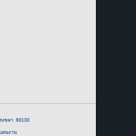
ัดสงขลา 90130
ละแผนงาน