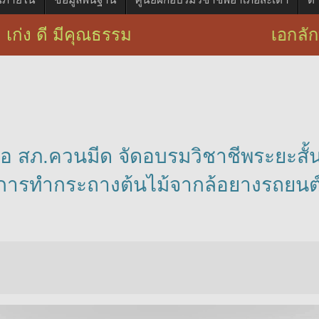
ก่ง ดี มีคุณธรรม เอกลักษณ์ : บริก
ือ สภ.ควนมีด จัดอบรมวิชาชีพระยะสั้น
ค์ การทำกระถางต้นไม้จากล้อยางรถย