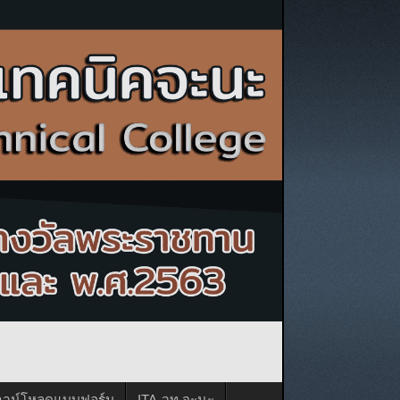
าวน์โหลดแบบฟอร์ม
ITA-วท.จะนะ