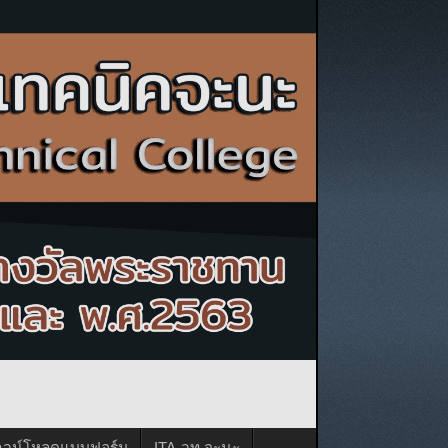
าวน์โหลดแบบฟอร์ม
ITA-วท.จะนะ