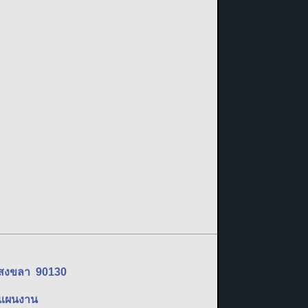
ัดสงขลา 90130
ละแผนงาน