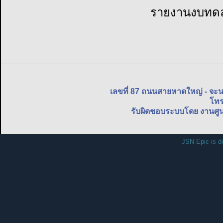
รายงานงบทดล
เลขที่ 87 ถนนสายหาดใหญ่ - จะ
โทร
รับผิดชอบระบบโดย งานศูน
JSN Epic is d