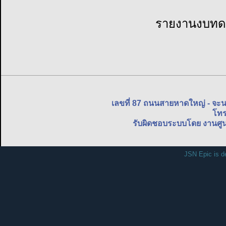
รายงานงบทดล
เลขที่ 87 ถนนสายหาดใหญ่ - จะ
โทร
รับผิดชอบระบบโดย งานศูน
JSN Epic is d