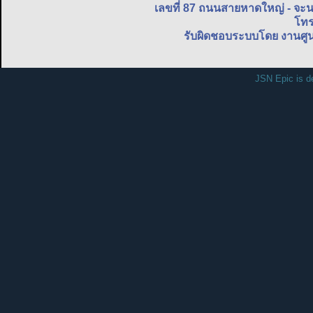
เลขที่ 87 ถนนสายหาดใหญ่ - จะ
โทร
รับผิดชอบระบบโดย งานศูน
JSN Epic is d