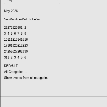
May 2026
Sun
Mon
Tue
Wed
Thu
Fri
Sat
26
27
28
29
30
1
2
3
4
5
6
7
8
9
10
11
12
13
14
15
16
17
18
19
20
21
22
23
24
25
26
27
28
29
30
31
1
2
3
4
5
6
DEFAULT
All Categories ...
Show events from all categories