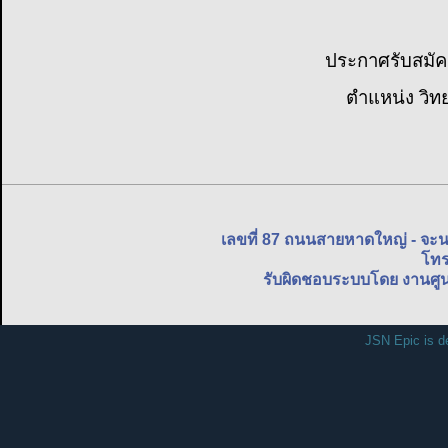
ประกาศรับสมัค
ตำแหน่ง วิ
เลขที่ 87 ถนนสายหาดใหญ่ - จะ
โทร
รับผิดชอบระบบโดย งานศูน
JSN Epic is d