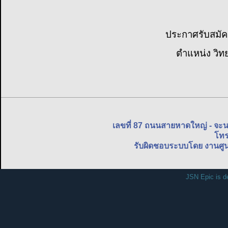
ประกาศรับสมัค
ตำแหน่ง วิ
เลขที่ 87 ถนนสายหาดใหญ่ - จะ
โทร
รับผิดชอบระบบโดย งานศูน
JSN Epic is d