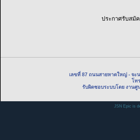
ประกาศรับสมัค
เลขที่ 87 ถนนสายหาดใหญ่ - จะ
โทร
รับผิดชอบระบบโดย งานศูน
JSN Epic is d