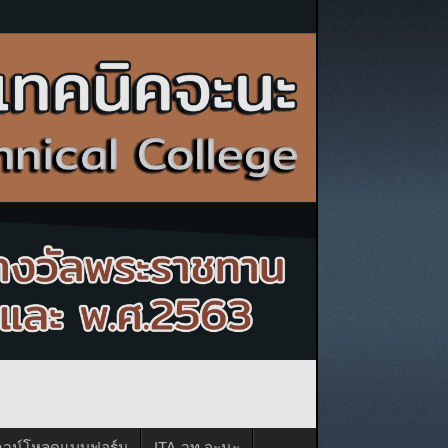
าวน์โหลดแบบฟอร์ม
ITA-วท.จะนะ