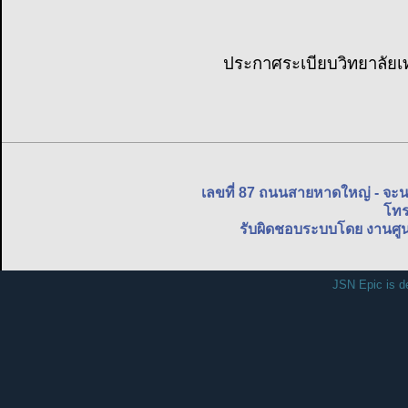
ประกาศระเบียบวิทยาลัยเ
เลขที่ 87 ถนนสายหาดใหญ่ - จะ
โทร
รับผิดชอบระบบโดย งานศูน
JSN Epic is d