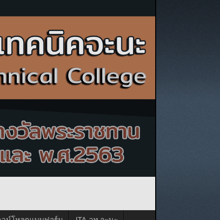
าวน์โหลดแบบฟอร์ม
ITA-วท.จะนะ